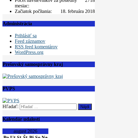
Počet návštevníkov za posledný
2718
mesiac:
Začiatok počítania:
18. februára 2018
Administrácia
Prihlásiť sa
Feed záznamov
RSS feed komentárov
WordPress.org
Prešovský samosprávny kraj
PVPS
Hľadať:
Kalendár udalostí
august 2026
Po
Ut
St
Št
Pi
So
Ne