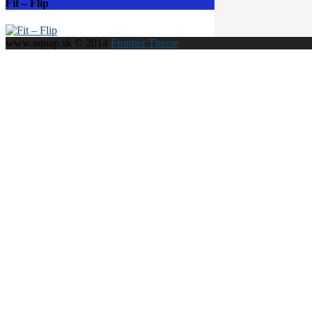
Fit – Flip
www.aquap.sk © 2014
Frontier Theme