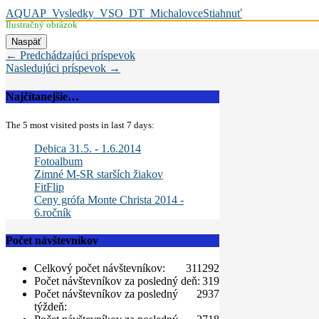
AQUAP_Vysledky_VSO_DT_Michalovce
Stiahnuť
Ilustračný obrázok
← Predchádzajúci príspevok
Nasledujúci príspevok →
Najčítanejšie…
The 5 most visited posts in last 7 days:
Debica 31.5. - 1.6.2014
Fotoalbum
Zimné M-SR starších žiakov
FitFlip
Ceny grófa Monte Christa 2014 -
6.ročník
Počet návštevníkov
Celkový počet návštevníkov:
311292
Počet návštevníkov za posledný deň:
319
Počet návštevníkov za posledný
2937
týždeň: