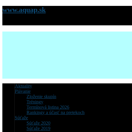
www.aquap.sk
Stránky Klubu plávania AQUACITY Poprad
Aktuality
Plávanie
Zloženie skupín
Tréningy
Termínová listina 2026
Rankingy a účasť na pretekoch
Súťaže
Súťaže 2020
Súťaže 2019