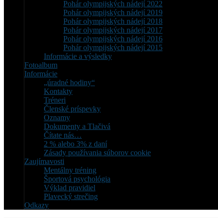
Pohár olympijských nádejí 2022
Pohár olympijských nádejí 2019
Pohár olympijských nádejí 2018
Pohár olympijských nádejí 2017
Pohár olympijských nádejí 2016
Pohár olympijských nádejí 2015
Informácie a výsledky
Fotoalbum
Informácie
„úradné hodiny“
Kontakty
Tréneri
Členské príspevky
Oznamy
Dokumenty a Tlačivá
Čítate nás…
2 % alebo 3% z daní
Zásady používania súborov cookie
Zaujímavosti
Mentálny tréning
Športová psychológia
Výklad pravidiel
Plavecký strečing
Odkazy