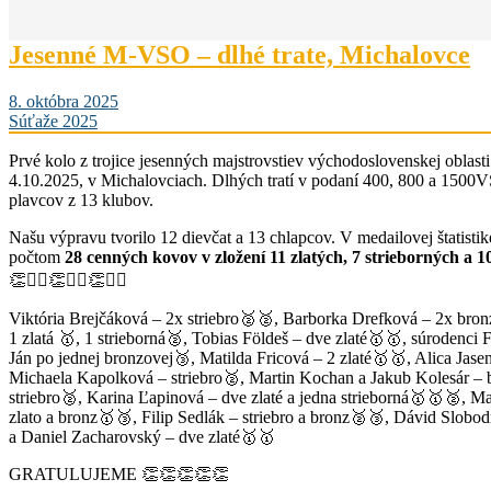
Jesenné M-VSO – dlhé trate, Michalovce
8. októbra 2025
Súťaže 2025
Prvé kolo z trojice jesenných majstrovstiev východoslovenskej oblasti
4.10.2025, v Michalovciach. Dlhých tratí v podaní 400, 800 a 1500V
plavcov z 13 klubov.
Našu výpravu tvorilo 12 dievčat a 13 chlapcov. V medailovej štatistik
počtom
28 cenných kovov v zložení 11 zlatých, 7 strieborných a 1
👏🏊‍♀️👏🏊‍♀️👏🏊‍♀️
Viktória Brejčáková – 2x striebro🥈🥈, Barborka Drefková – 2x bro
1 zlatá 🥇, 1 strieborná🥈, Tobias Földeš – dve zlaté🥇🥇, súrodenci
Ján po jednej bronzovej🥉, Matilda Fricová – 2 zlaté🥇🥇, Alica Jase
Michaela Kapolková – striebro🥈, Martin Kochan a Jakub Kolesár – 
striebro🥈, Karina Ľapinová – dve zlaté a jedna strieborná🥇🥇🥈, M
zlato a bronz🥇🥉, Filip Sedlák – striebro a bronz🥈🥉, Dávid Slob
a Daniel Zacharovský – dve zlaté🥇🥇
GRATULUJEME 👏👏👏👏👏