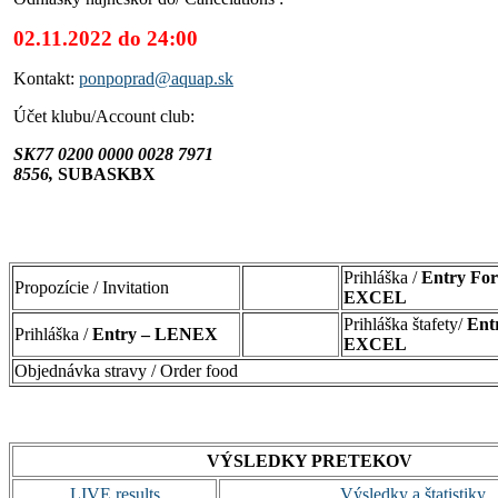
02.11.2022 do 24:00
Kontakt:
ponpoprad@aquap.sk
Účet klubu/Account club:
SK77 0200 0000 0028 7971
8556,
SUBASKBX
Prihláška /
Entry Fo
Propozície / Invitation
EXCEL
Prihláška štafety/
Ent
Prihláška /
Entry – LENEX
EXCEL
Objednávka stravy / Order food
VÝSLEDKY PRETEKOV
LIVE results
Výsledky a štatistiky