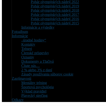
Pohár olympijských nádejí 2022
Pohár olympijských nádejí 2019
Pohár olympijských nádejí 2018
Pohár olympijských nádejí 2017
Pohár olympijských nádejí 2016
Pohár olympijských nádejí 2015
Informácie a výsledky
Fotoalbum
Informácie
„úradné hodiny“
Kontakty
Tréneri
Členské príspevky
Oznamy
Dokumenty a Tlačivá
Čítate nás…
2 % alebo 3% z daní
Zásady používania súborov cookie
Zaujímavosti
Mentálny tréning
Športová psychológia
Výklad pravidiel
Plavecký strečing
Odkazy