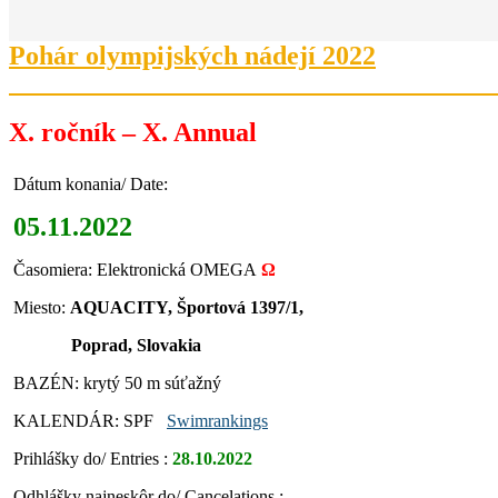
Pohár olympijských nádejí 2022
X. ročník – X. Annual
Dátum konania/ Date:
05.11.2022
Časomiera: Elektronická OMEGA
Ω
Miesto:
AQUACITY, Športová 1397/1,
Poprad, Slovakia
BAZÉN: krytý 50 m súťažný
KALENDÁR: SPF
Swimrankings
Prihlášky do/ Entries :
28.10.2022
Odhlášky najneskôr do/ Cancelations :