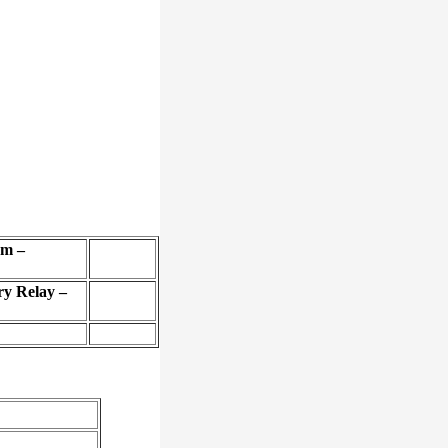
rm –
ry Relay –