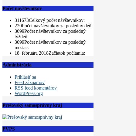
Počet návštevníkov
311673
Celkový počet návštevníkov:
220
Počet návštevníkov za posledný deň:
3099
Počet návštevníkov za posledný
týždeň:
3099
Počet návštevníkov za posledný
mesiac:
18. februára 2018
Začiatok počítania:
Administrácia
Prihlásiť sa
Feed záznamov
RSS feed komentárov
WordPress.org
Prešovský samosprávny kraj
PVPS