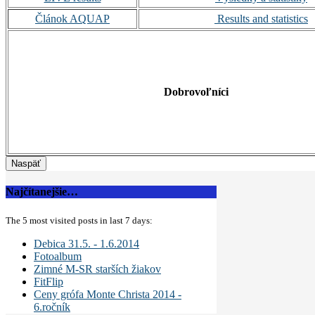
Článok AQUAP
Results and statistics
Dobrovoľníci
Najčítanejšie…
The 5 most visited posts in last 7 days:
Debica 31.5. - 1.6.2014
Fotoalbum
Zimné M-SR starších žiakov
FitFlip
Ceny grófa Monte Christa 2014 -
6.ročník