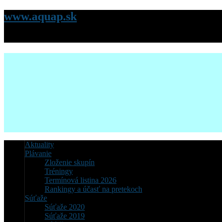
www.aquap.sk
Stránky Klubu plávania AQUACITY Poprad
Aktuality
Plávanie
Zloženie skupín
Tréningy
Termínová listina 2026
Rankingy a účasť na pretekoch
Súťaže
Súťaže 2020
Súťaže 2019