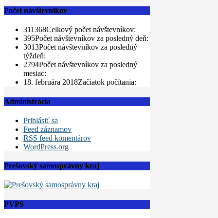
Počet návštevníkov
311368
Celkový počet návštevníkov:
395
Počet návštevníkov za posledný deň:
3013
Počet návštevníkov za posledný
týždeň:
2794
Počet návštevníkov za posledný
mesiac:
18. februára 2018
Začiatok počítania:
Administrácia
Prihlásiť sa
Feed záznamov
RSS feed komentárov
WordPress.org
Prešovský samosprávny kraj
PVPS