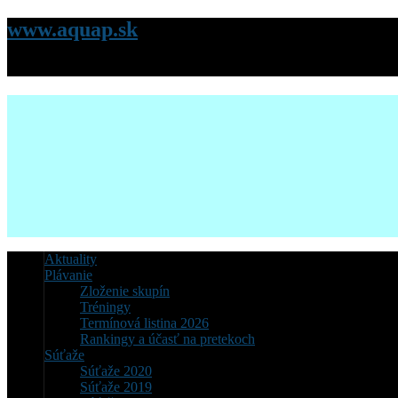
www.aquap.sk
Stránky Klubu plávania AQUACITY Poprad
Aktuality
Plávanie
Zloženie skupín
Tréningy
Termínová listina 2026
Rankingy a účasť na pretekoch
Súťaže
Súťaže 2020
Súťaže 2019