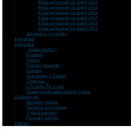
Pohár olympijských nádejí 2022
Pohár olympijských nádejí 2019
Pohár olympijských nádejí 2018
Pohár olympijských nádejí 2017
Pohár olympijských nádejí 2016
Pohár olympijských nádejí 2015
Informácie a výsledky
Fotoalbum
Informácie
„úradné hodiny“
Kontakty
Tréneri
Členské príspevky
Oznamy
Dokumenty a Tlačivá
Čítate nás…
2 % alebo 3% z daní
Zásady používania súborov cookie
Zaujímavosti
Mentálny tréning
Športová psychológia
Výklad pravidiel
Plavecký strečing
Odkazy