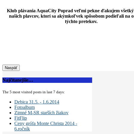
Klub plávania AquaCity Poprad veľmi pekne ďakujem všetk
našich plavcov, ktorí sa akýmkoľvek spôsobom podieľali na o
týchto pretekov.
Najčítanejšie…
The 5 most visited posts in last 7 days:
Debica 31.5. - 1.6.2014
Fotoalbum
Zimné M-SR starších žiakov
FitFlip
Ceny grófa Monte Christa 2014 -
6.ročník