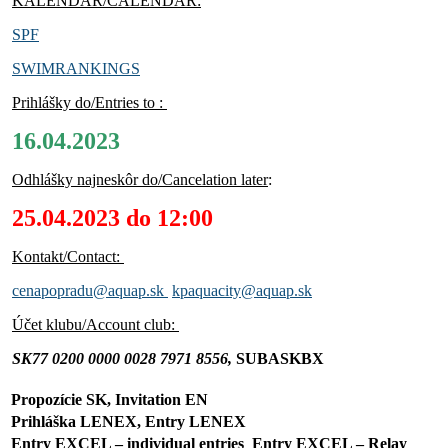
KALENDÁR/CALENDAR:
SPF
SWIMRANKINGS
Prihlášky do/Entries to :
16.04.2023
Odhlášky najneskôr do/Cancelation later
:
25.04.2023 do 12:00
Kontakt/Contact:
cenapopradu@aquap.sk
kpaquacity@aquap.sk
Účet klubu/Account club:
SK77 0200 0000 0028 7971 8556,
SUBASKBX
Propozície SK, Invitation EN
Prihláška LENEX, Entry LENEX
Entry EXCEL – individual entries
Entry EXCEL – Relay