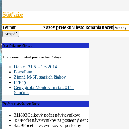
Súťaže
Termín
Názov preteku
Miesto konania
Bazén
Najčítanejšie…
The 5 most visited posts in last 7 days:
Debica 31.5. - 1.6.2014
Fotoalbum
Zimné M-SR starších žiakov
FitFlip
Ceny grófa Monte Christa 2014 -
6.ročník
Počet návštevníkov
311803
Celkový počet návštevníkov:
350
Počet návštevníkov za posledný deň:
3229
Počet návštevníkov za posledný