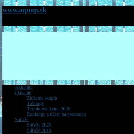
www.aquap.sk
Stránky Klubu plávania AQUACITY Poprad
Aktuality
Plávanie
Zloženie skupín
Tréningy
Termínová listina 2026
Rankingy a účasť na pretekoch
Súťaže
Súťaže 2020
Súťaže 2019