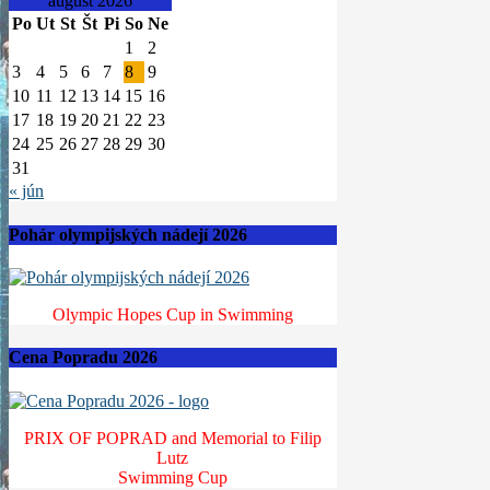
august 2026
Po
Ut
St
Št
Pi
So
Ne
1
2
3
4
5
6
7
8
9
10
11
12
13
14
15
16
17
18
19
20
21
22
23
24
25
26
27
28
29
30
31
« jún
Pohár olympijských nádejí 2026
Olympic Hopes Cup in Swimming
Cena Popradu 2026
PRIX OF POPRAD and Memorial to Filip
Lutz
Swimming Cup