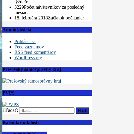
týždeň:
3229
Počet návštevníkov za posledný
mesiac:
18. februára 2018
Začiatok počítania:
Administrácia
Prihlásiť sa
Feed záznamov
RSS feed komentárov
WordPress.org
Prešovský samosprávny kraj
PVPS
Hľadať:
Kalendár udalostí