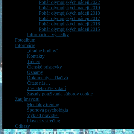
Pohár olympijských nádejí 2022
Pohár olympijských nádejí 2019
Pohár olympijských nádejí 2018
Pohár olympijských nádejí 2017
Pohár olympijských nádejí 2016
Pohár olympijských nádejí 2015
Informácie a výsledky
Fotoalbum
Informácie
„úradné hodiny“
Kontakty
Tréneri
Členské príspevky
Oznamy
Dokumenty a Tlačivá
Čítate nás…
2 % alebo 3% z daní
Zásady používania súborov cookie
Zaujímavosti
Mentálny tréning
Športová psychológia
Výklad pravidiel
Plavecký strečing
Odkazy