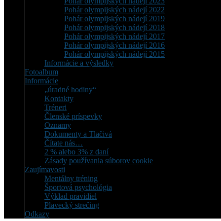
Pohár olympijských nádejí 2023
Pohár olympijských nádejí 2022
Pohár olympijských nádejí 2019
Pohár olympijských nádejí 2018
Pohár olympijských nádejí 2017
Pohár olympijských nádejí 2016
Pohár olympijských nádejí 2015
Informácie a výsledky
Fotoalbum
Informácie
„úradné hodiny“
Kontakty
Tréneri
Členské príspevky
Oznamy
Dokumenty a Tlačivá
Čítate nás…
2 % alebo 3% z daní
Zásady používania súborov cookie
Zaujímavosti
Mentálny tréning
Športová psychológia
Výklad pravidiel
Plavecký strečing
Odkazy