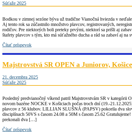
Súťaže 2025
Bodkou v zimnej sezóne býva už tradične Vianočná hviezda v neďale
Aj tento rok sa zúčastnilo množstvo plavcov, registrovaných, neregi
rodičov. Pre niektorých boli preteky prvými, niektorí sa prišli aj zabav
štafety plavcov s tým, kto má súťažného ducha a rád sa zabaví aj na
Čítať príspevok
Majstrovstvá SR OPEN a Juniorov, Košic
21. decembra 2025
Súťaže 2025
Posledný predvianočný víkend patril Majstrovstvám SR v kategórii 
novom bazéne NOCKE v Košiciach počas troch dní (19.-21.12.2025).
plavcov z 56 klubov. LILLIAN SLUŠNÁ (PAPSV) pokorila dva slove
disciplínach 50VS s časom 24.08 a 50M s časom 25.62 Gratulujeme! 
prekonali dva […]
Čítať príspevok