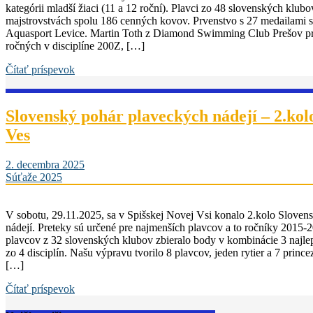
kategórii mladší žiaci (11 a 12 roční). Plavci zo 48 slovenských klubo
majstrovstvách spolu 186 cenných kovov. Prvenstvo s 27 medailami s
Aquasport Levice. Martin Toth z Diamond Swimming Club Prešov pr
ročných v disciplíne 200Z, […]
Čítať príspevok
Slovenský pohár plaveckých nádejí – 2.kol
Ves
2. decembra 2025
Súťaže 2025
V sobotu, 29.11.2025, sa v Spišskej Novej Vsi konalo 2.kolo Slove
nádejí. Preteky sú určené pre najmenších plavcov a to ročníky 2015
plavcov z 32 slovenských klubov zbieralo body v kombinácie 3 naj
zo 4 disciplín. Našu výpravu tvorilo 8 plavcov, jeden rytier a 7 princ
[…]
Čítať príspevok