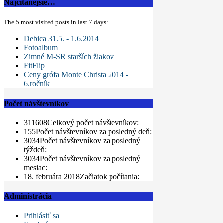
Najčítanejšie…
The 5 most visited posts in last 7 days:
Debica 31.5. - 1.6.2014
Fotoalbum
Zimné M-SR starších žiakov
FitFlip
Ceny grófa Monte Christa 2014 -
6.ročník
Počet návštevníkov
311608
Celkový počet návštevníkov:
155
Počet návštevníkov za posledný deň:
3034
Počet návštevníkov za posledný
týždeň:
3034
Počet návštevníkov za posledný
mesiac:
18. februára 2018
Začiatok počítania:
Administrácia
Prihlásiť sa