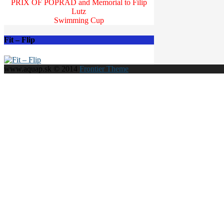
PRIX OF POPRAD and Memorial to Filip
Lutz
Swimming Cup
Fit – Flip
www.aquap.sk © 2014
Frontier Theme