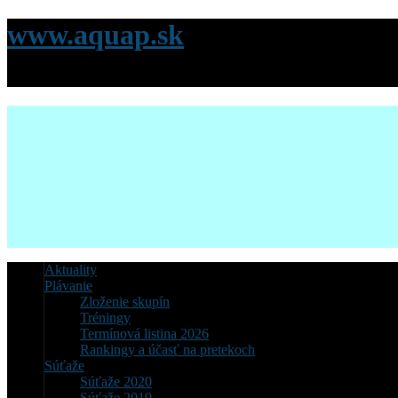
www.aquap.sk
Stránky Klubu plávania AQUACITY Poprad
Aktuality
Plávanie
Zloženie skupín
Tréningy
Termínová listina 2026
Rankingy a účasť na pretekoch
Súťaže
Súťaže 2020
Súťaže 2019