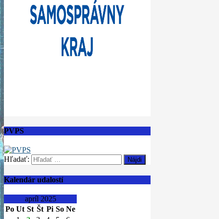
PVPS
Hľadať:
Kalendár udalostí
apríl 2025
Po
Ut
St
Št
Pi
So
Ne