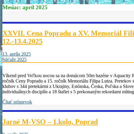
Mesiac:
apríl 2025
XXVII. Cena Popradu a XV. Memoriál Fili
12.-13.4.2025
13. apríla 2025
Súťaže 2025
Víkend pred Veľkou nocou sa na domácom 50m bazéne v Aquacity Po
ročník Ceny Popradu a 15. ročník Memoriálu Filipa Lutza. Pretekov 
klubov s 344 pretekármi z Ukrajiny, Estónska, Česka, Poľska a Slov
individuálnych disciplín a 18 štafiet s 5 prekonaným rekordami mítin
Čítať príspevok
Jarné M-VSO – 1.kolo, Poprad