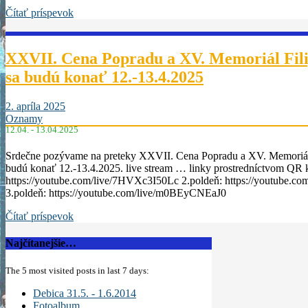
Čítať príspevok
XXVII. Cena Popradu a XV. Memoriál Fili
sa budú konať 12.-13.4.2025
2. apríla 2025
Oznamy
12.04. - 13.04.2025
Srdečne pozývame na preteky XXVII. Cena Popradu a XV. Memoriál F
budú konať 12.-13.4.2025. live stream … linky prostredníctvom QR k
https://youtube.com/live/7HVXc3I50Lc 2.poldeň: https://youtube.co
3.poldeň: https://youtube.com/live/m0BEyCNEaJ0
Čítať príspevok
Najčítanejšie…
The 5 most visited posts in last 7 days:
Debica 31.5. - 1.6.2014
Fotoalbum