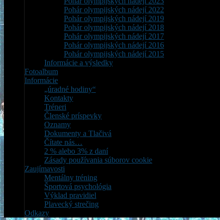
Pohár olympijských nádejí 2023
Pohár olympijských nádejí 2022
Pohár olympijských nádejí 2019
Pohár olympijských nádejí 2018
Pohár olympijských nádejí 2017
Pohár olympijských nádejí 2016
Pohár olympijských nádejí 2015
Informácie a výsledky
Fotoalbum
Informácie
„úradné hodiny“
Kontakty
Tréneri
Členské príspevky
Oznamy
Dokumenty a Tlačivá
Čítate nás…
2 % alebo 3% z daní
Zásady používania súborov cookie
Zaujímavosti
Mentálny tréning
Športová psychológia
Výklad pravidiel
Plavecký strečing
Odkazy