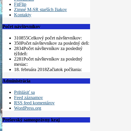
FitFlip
Zimné M-SR starších žiakov
Kontakty
Počet návštevníkov
310855
Celkový počet návštevníkov:
350
Počet návštevníkov za posledný deň:
2834
Počet návštevníkov za posledný
týždeň:
2281
Počet návštevníkov za posledný
mesiac:
18. februára 2018
Začiatok počítania:
Administrácia
Prihlásiť sa
Feed záznamov
RSS feed komentárov
WordPress.org
Prešovský samosprávny kraj