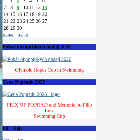
1
2
3
4
5
6
7
8
9
10
11
12
13
14
15
16
17
18
19
20
21
22
23
24
25
26
27
28
29
30
« mar
máj »
Pohár olympijských nádejí 2026
Olympic Hopes Cup in Swimming
Cena Popradu 2026
PRIX OF POPRAD and Memorial to Filip
Lutz
Swimming Cup
Fit – Flip