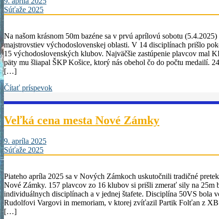
9. apríla 2025
Súťaže 2025
Na našom krásnom 50m bazéne sa v prvú aprílovú sobotu (5.4.2025) 
majstrovstiev východoslovenskej oblasti. V 14 disciplínach prišlo po
15 východoslovenských klubov. Najväčšie zastúpenie plavcov mal K
päty mu šliapal ŠKP Košice, ktorý nás obehol čo do počtu medailí. 24
[…]
Čítať príspevok
Veľká cena mesta Nové Zámky
9. apríla 2025
Súťaže 2025
Piateho apríla 2025 sa v Nových Zámkoch uskutočnili tradičné prete
Nové Zámky. 157 plavcov zo 16 klubov si prišli zmerať sily na 25m 
individuálnych disciplínach a v jednej štafete. Disciplína 50VS bol
Rudolfovi Vargovi in memoriam, v ktorej zvíťazil Partik Folťan z 
[…]