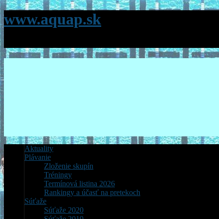
www.aquap.sk
Stránky Klubu plávania AQUACITY Poprad
Aktuality
Plávanie
Zloženie skupín
Tréningy
Termínová listina 2026
Rankingy a účasť na pretekoch
Súťaže
Súťaže 2020
Súťaže 2019